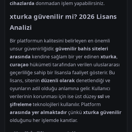
cihazlarda
donmadan işlem yapabilirsiniz.
xturka güvenilir mi? 2026 Lisans
Analizi
Bir platformun kalitesini belirleyen en önemli
unsur güvenirliğidir.
güvenilir bahis siteleri
arasında
kendine sağlam bir yer edinen
xturka
,
curaçao
hükümeti tarafından verilen uluslararası
geçerliliğe sahip bir lisansla faaliyet gösterir. Bu
lisans, sitenin
düzenli olarak
denetlendiği ve
oyunların adil olduğu anlamına gelir. Kullanıcı
verilerinin korunması için ise üst düzey
ssl
ve
şifreleme
teknolojileri kullanılır. Platform
arasında yer almaktadır
çünkü
xturka güvenilir
olduğunu her işlemde kanıtlar.