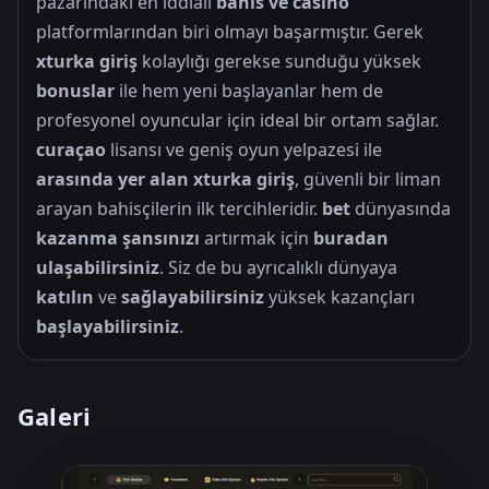
pazarındaki en iddialı
bahis ve casino
platformlarından biri olmayı başarmıştır. Gerek
xturka giriş
kolaylığı gerekse sunduğu yüksek
bonuslar
ile hem yeni başlayanlar hem de
profesyonel oyuncular için ideal bir ortam sağlar.
curaçao
lisansı ve geniş oyun yelpazesi ile
arasında yer alan xturka giriş
, güvenli bir liman
arayan bahisçilerin ilk tercihleridir.
bet
dünyasında
kazanma şansınızı
artırmak için
buradan
ulaşabilirsiniz
. Siz de bu ayrıcalıklı dünyaya
katılın
ve
sağlayabilirsiniz
yüksek kazançları
başlayabilirsiniz
.
Galeri