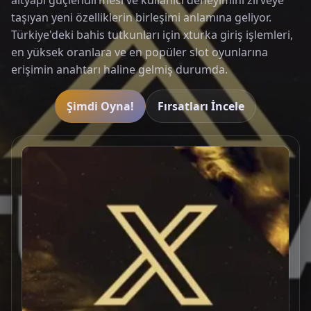
altyapı güçlendirmesi ve kullanıcı deneyimini zirveye
taşıyan yeni özelliklerin birleşimi anlamına geliyor.
Türkiye'deki bahis tutkunları için xturka giriş işlemleri,
en yüksek oranlara ve en popüler slot oyunlarına
erişimin anahtarı haline gelmiş durumda.
Şimdi Oyna!
Fırsatları İncele