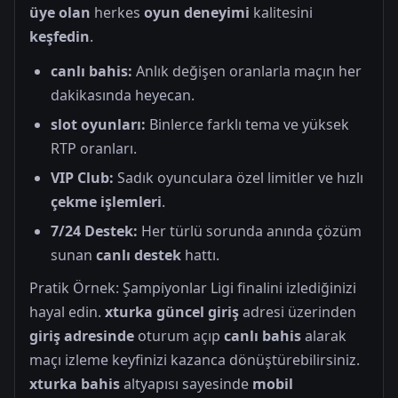
üye olan
herkes
oyun deneyimi
kalitesini
keşfedin
.
canlı bahis:
Anlık değişen oranlarla maçın her
dakikasında heyecan.
slot oyunları:
Binlerce farklı tema ve yüksek
RTP oranları.
VIP Club:
Sadık oyunculara özel limitler ve hızlı
çekme işlemleri
.
7/24 Destek:
Her türlü sorunda anında çözüm
sunan
canlı destek
hattı.
Pratik Örnek: Şampiyonlar Ligi finalini izlediğinizi
hayal edin.
xturka güncel giriş
adresi üzerinden
giriş adresinde
oturum açıp
canlı bahis
alarak
maçı izleme keyfinizi kazanca dönüştürebilirsiniz.
xturka bahis
altyapısı sayesinde
mobil