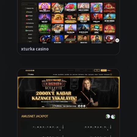
xturka casino