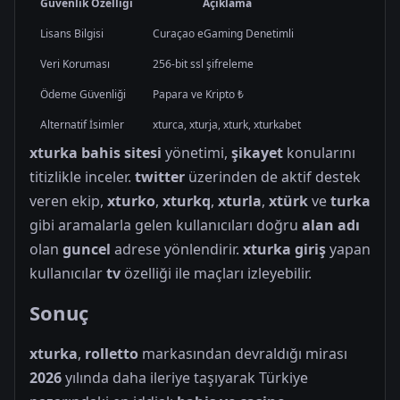
Güvenlik Özelliği
Açıklama
Lisans Bilgisi
Curaçao eGaming Denetimli
Veri Koruması
256-bit ssl şifreleme
Ödeme Güvenliği
Papara ve Kripto ₺
Alternatif İsimler
xturca, xturja, xturk, xturkabet
xturka bahis sitesi
yönetimi,
şikayet
konularını
titizlikle inceler.
twitter
üzerinden de aktif destek
veren ekip,
xturko
,
xturkq
,
xturla
,
xtürk
ve
turka
gibi aramalarla gelen kullanıcıları doğru
alan adı
olan
guncel
adrese yönlendirir.
xturka giriş
yapan
kullanıcılar
tv
özelliği ile maçları izleyebilir.
Sonuç
xturka
,
rolletto
markasından devraldığı mirası
2026
yılında daha ileriye taşıyarak Türkiye