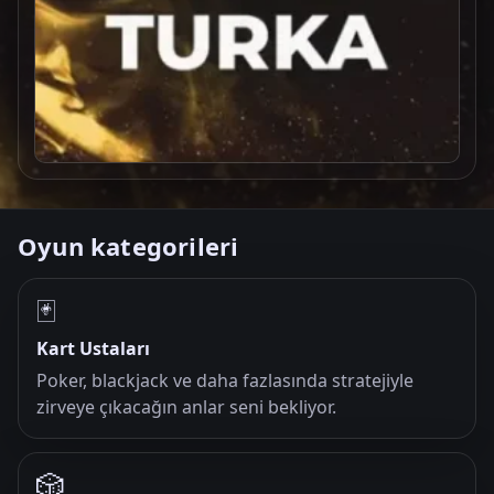
Oyun kategorileri
🃏
Kart Ustaları
Poker, blackjack ve daha fazlasında stratejiyle
zirveye çıkacağın anlar seni bekliyor.
🎲