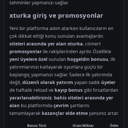
tahminler yapmanızı sağlar.
xturka giriş ve promosyonlar
Yeni bir platforma adım atarken kullanıcıların en
çok dikkat ettiği konu sunulan avantajlardır.
siteleri arasında yer alan xturka
, cömert
promosyonlar
ile rakiplerinden ayrılır. Özellikle
yeni üyelere özel
sunulan
hoşgeldin bonusu
, ilk
yatırımlarınızı katlayarak oyunlara güçlü bir
başlangıç yapmanızı sağlar. Sadece ilk yatırımda
değil,
düzenli olarak yatırım
yapan sadık
üyeler
de haftalık reload ve
kayıp bonus
gibi fırsatlardan
yararlanabilirsiniz
.
bahis siteleri arasında yer
alan
bu platformda
çevrim
şartlarını
tamamlayarak
kazançlar elde etme
şansınız artar.
Bonus Türü
Oran/Miktar
Ödeme Yö