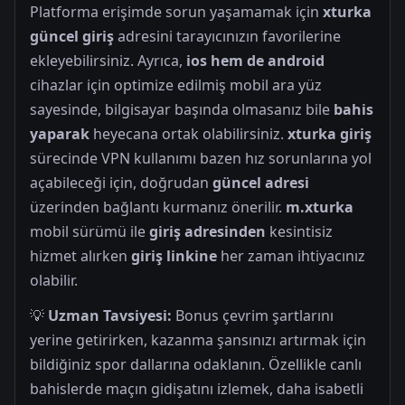
Platforma erişimde sorun yaşamamak için
xturka
güncel giriş
adresini tarayıcınızın favorilerine
ekleyebilirsiniz. Ayrıca,
ios hem de android
cihazlar için optimize edilmiş mobil ara yüz
sayesinde, bilgisayar başında olmasanız bile
bahis
yaparak
heyecana ortak olabilirsiniz.
xturka giriş
sürecinde VPN kullanımı bazen hız sorunlarına yol
açabileceği için, doğrudan
güncel adresi
üzerinden bağlantı kurmanız önerilir.
m.xturka
mobil sürümü ile
giriş adresinden
kesintisiz
hizmet alırken
giriş linkine
her zaman ihtiyacınız
olabilir.
💡
Uzman Tavsiyesi:
Bonus çevrim şartlarını
yerine getirirken, kazanma şansınızı artırmak için
bildiğiniz spor dallarına odaklanın. Özellikle canlı
bahislerde maçın gidişatını izlemek, daha isabetli